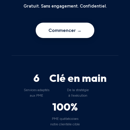
Gratuit. Sans engagement. Confidentiel.
Commencer →
6
Clé en main
Services adaptés
De la stratégie
aux PME
à l’exécution
100%
PME québécoises
notre clientèle cible